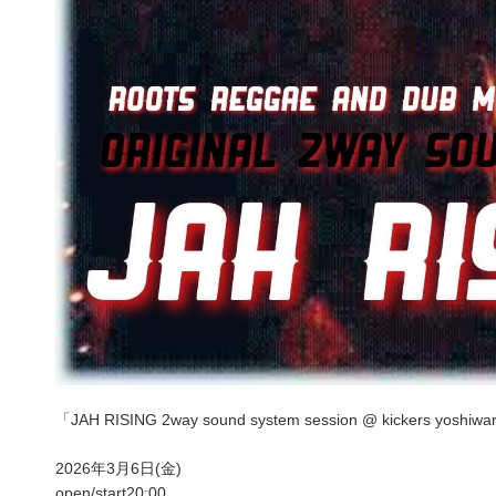
「JAH RISING 2way sound system session @ kickers yoshiw
2026年3月6日(金)
open/start20:00