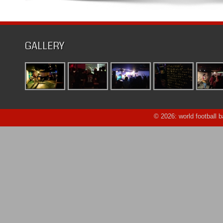
GALLERY
© 2026: world football