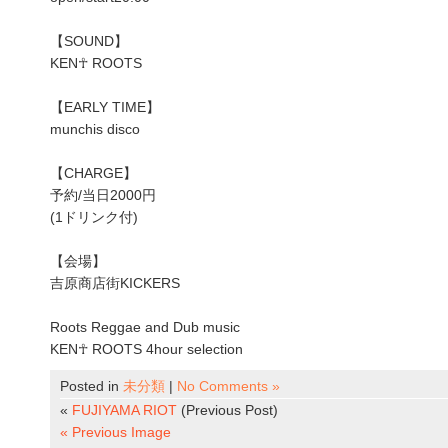
【SOUND】
KEN☥ ROOTS
【EARLY TIME】
munchis disco
【CHARGE】
予約/当日2000円
(1ドリンク付)
【会場】
吉原商店街KICKERS
Roots Reggae and Dub music
KEN☥ ROOTS 4hour selection
Posted in
未分類
|
No Comments »
«
FUJIYAMA RIOT
(Previous Post)
« Previous Image