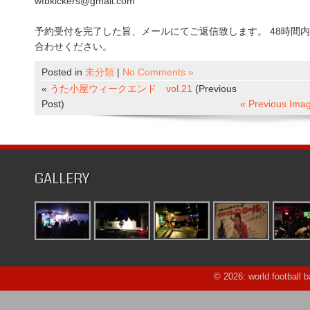
wfbkickers@gmail.com
予約受付を完了した旨、メールにてご返信致します。 48時間
合わせください。
Posted in
未分類
|
No Comments »
«
うた小屋ウィークエンド vol.21
(Previous
Post)
« Previous Ima
GALLERY
© 2026: world football