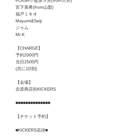
FLASHザ徒歩５分(from大分)
宮下美希(from山梨)
福戸ミキオ
Mayumi&Seiji
ジャム
Mr.K
【CHARGE】
予約2000円
当日2500円
(共に1D別)
【会場】
吉原商店街KICKERS
■■■■■■■■■■■■■■
【チケット予約】
■KICKERS店頭■