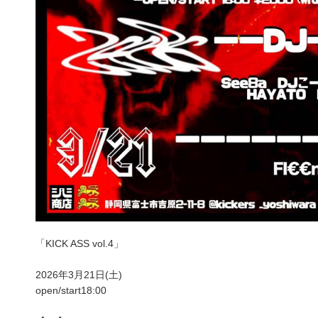
「KICK ASS vol.4」
2026年3月21日(土)
open/start18:00